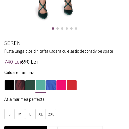
SEREN
Fusta lunga clos din tafta usoara cu elastic decorativ pe spate
740 Lei
690 Lei
Culoare:
Turcoaz
Afla marimea perfecta
S
M
L
XL
2XL