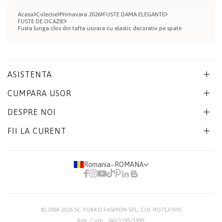
Acasa
Colectie
Primavara 2026
FUSTE DAMA ELEGANTE
FUSTE DE OCAZIE
Fusta lunga clos din tafta usoara cu elastic decorativ pe spate
ASISTENTA
CUMPARA USOR
DESPRE NOI
FII LA CURENT
Romania
−
ROMANA
© 2004-2026
SC YOKKO FASHION SRL
, CUI: RO7137693
Reg. Com.: J40/1195/1995