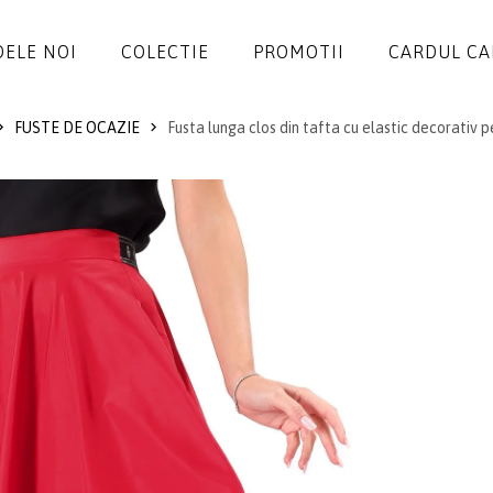
ELE NOI
COLECTIE
PROMOTII
CARDUL C
FUSTE DE OCAZIE
Fusta lunga clos din tafta cu elastic decorativ 
ROCHII
SALOPETE
SACOURI
JACHETE
FUSTE
PANTALONI
BLUZE
ACCESORII