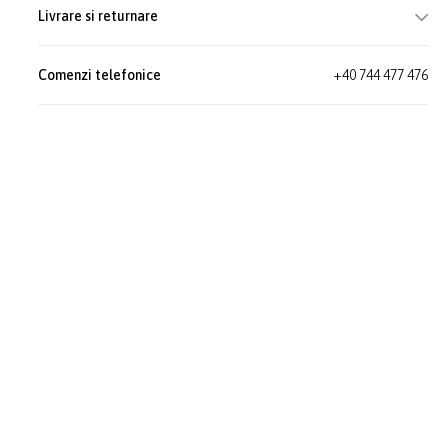
Livrare si returnare
Comenzi telefonice
+40 744 477 476