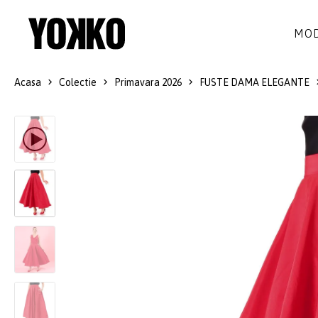
MOD
Acasa
Colectie
Primavara 2026
FUSTE DAMA ELEGANTE
ROCHII DE MATASE
LANA
ROCHII
LITTLE BLACK DRESS
SMART-CASUAL
SACOURI
ROCHII LUNGI
COCKTAIL
JACHETE
ROCHII DE DANTELA
STILUL NAVY
FUSTE
COSTUME DAMA
COLECTIA ALB-NEGRU
PANTALONI
IDEI DE CADOURI
BLUZE
ACCESORII