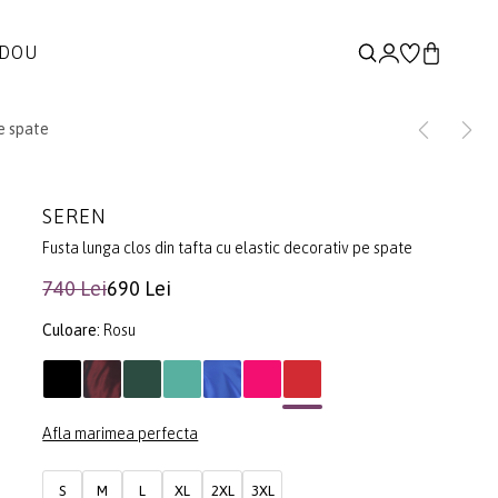
ADOU
pe spate
SEREN
Fusta lunga clos din tafta cu elastic decorativ pe spate
740 Lei
690 Lei
Culoare:
Rosu
Afla marimea perfecta
S
M
L
XL
2XL
3XL