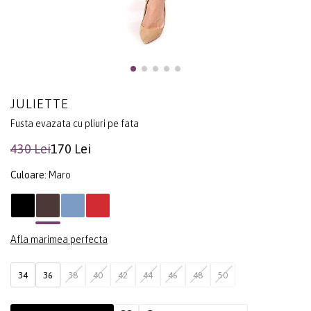
JULIETTE
Fusta evazata cu pliuri pe fata
430 Lei
170 Lei
Culoare:
Maro
Afla marimea perfecta
34
36
38
40
42
44
46
48
50