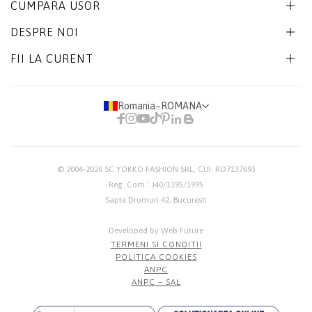
CUMPARA USOR
DESPRE NOI
FII LA CURENT
Romania
−
ROMANA
© 2004-2026
SC YOKKO FASHION SRL
, CUI: RO7137693
Reg. Com.: J40/1195/1995
Sapte Drumuri 42, Bucuresti
Developed by Web Future
TERMENI SI CONDITII
POLITICA COOKIES
ANPC
ANPC – SAL