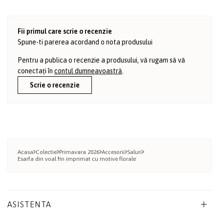
Fii primul care scrie o recenzie
Spune-ti parerea acordand o nota produsului
Pentru a publica o recenzie a produsului, vă rugam să vă
conectați în
contul dumneavoastră
.
Scrie o recenzie
Acasa
Colectie
Primavara 2026
Accesorii
Saluri
Esarfa din voal fin imprimat cu motive florale
ASISTENTA