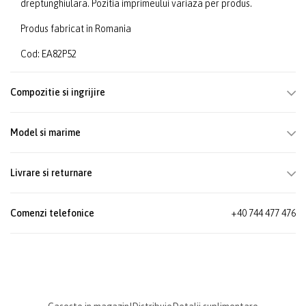
dreptunghiulara. Pozitia imprimeului variaza per produs.
Produs fabricat in Romania
Cod: EA82P52
Compozitie si ingrijire
Model si marime
Livrare si returnare
Comenzi telefonice
+40 744 477 476