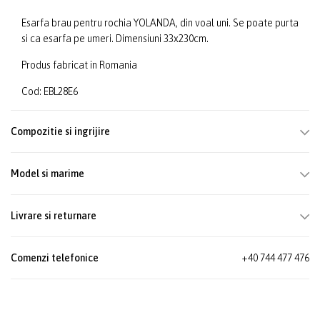
Esarfa brau pentru rochia YOLANDA, din voal uni. Se poate purta
si ca esarfa pe umeri. Dimensiuni 33x230cm.
Produs fabricat in Romania
Cod: EBL28E6
Compozitie si ingrijire
Model si marime
Livrare si returnare
Comenzi telefonice
+40 744 477 476