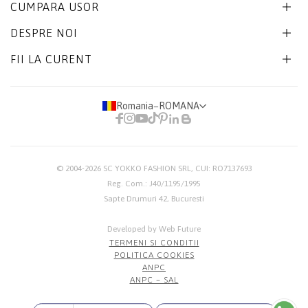
CUMPARA USOR
DESPRE NOI
FII LA CURENT
Romania
−
ROMANA
© 2004-2026
SC YOKKO FASHION SRL
, CUI: RO7137693
Reg. Com.: J40/1195/1995
Sapte Drumuri 42, Bucuresti
Developed by Web Future
TERMENI SI CONDITII
POLITICA COOKIES
ANPC
ANPC – SAL