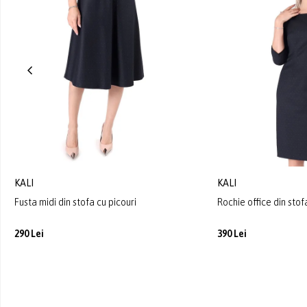
KALI
KALI
Fusta midi din stofa cu picouri
Rochie office din stof
290 Lei
390 Lei