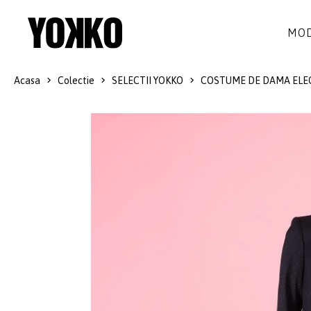
MOD
Acasa
Colectie
SELECTII YOKKO
COSTUME DE DAMA ELE
ROCHII DE MATASE
LANA
ROCHII
LITTLE BLACK DRESS
SMART-CASUAL
SACOURI
ROCHII LUNGI
COCKTAIL
JACHETE
ROCHII DE DANTELA
STILUL NAVY
FUSTE
COSTUME DAMA
COLECTIA ALB-NEGRU
PANTALONI
IDEI DE CADOURI
BLUZE
ACCESORII