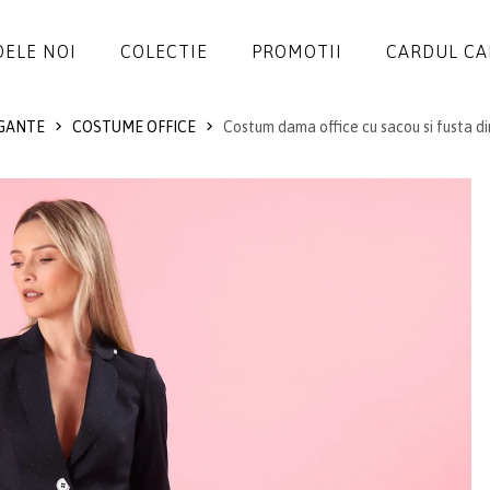
ELE NOI
COLECTIE
PROMOTII
CARDUL C
GANTE
COSTUME OFFICE
Costum dama office cu sacou si fusta din
ROCHII
SALOPETE
SACOURI
JACHETE
FUSTE
PANTALONI
BLUZE
ACCESORII