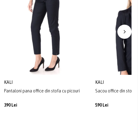
KALI
KALI
Pantaloni pana office din stofa cu picouri
Sacou office din stofa 
390 Lei
590 Lei