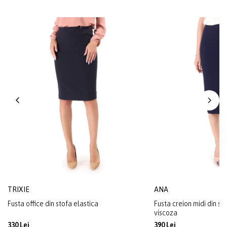
TRIXIE
ANA
Fusta office din stofa elastica
Fusta creion midi din st
viscoza
330 Lei
390 Lei