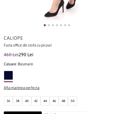
CALIOPE
Fusta office din stofa cu picouri
460 Lei
290 Lei
Culoare:
Bleumarin
Afla marimea perfecta
36
38
40
42
44
46
48
50