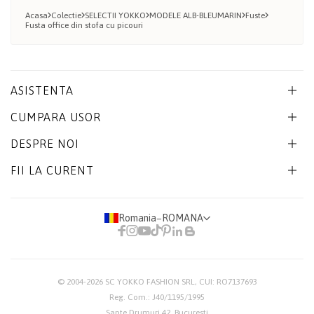
Acasa
Colectie
SELECTII YOKKO
MODELE ALB-BLEUMARIN
Fuste
Fusta office din stofa cu picouri
ASISTENTA
CUMPARA USOR
DESPRE NOI
FII LA CURENT
Romania
−
ROMANA
© 2004-2026
SC YOKKO FASHION SRL
, CUI: RO7137693
Reg. Com.: J40/1195/1995
Sapte Drumuri 42, Bucuresti