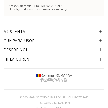
Acasa
Colectie
PROMOTII
BLUZE
BLUZE
Bluza lejera din viscoza cu maneci semi-lungi
ASISTENTA
CUMPARA USOR
DESPRE NOI
FII LA CURENT
Romania
−
ROMANA
© 2004-2026
SC YOKKO FASHION SRL
, CUI: RO7137693
Reg. Com.: J40/1195/1995
Sapte Drumuri 42, Bucuresti