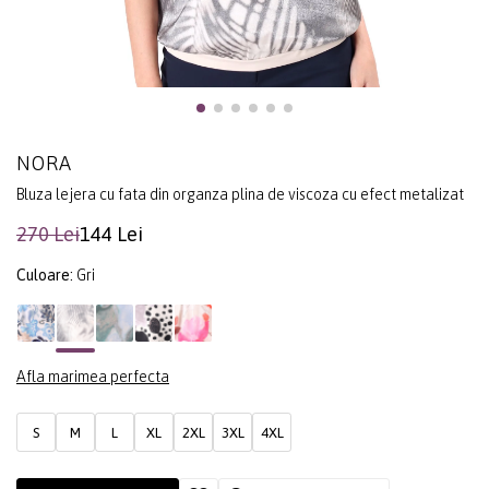
NORA
Bluza lejera cu fata din organza plina de viscoza cu efect metalizat
270 Lei
144 Lei
Culoare:
Gri
Afla marimea perfecta
S
M
L
XL
2XL
3XL
4XL