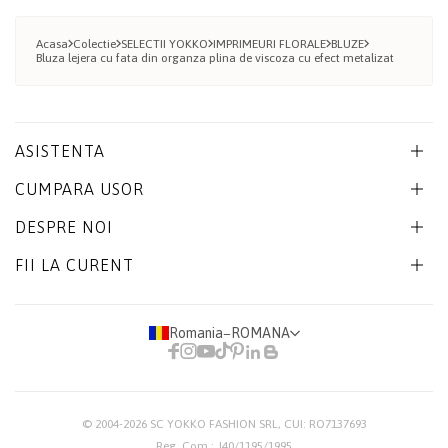
Acasa
Colectie
SELECTII YOKKO
IMPRIMEURI FLORALE
BLUZE
Bluza lejera cu fata din organza plina de viscoza cu efect metalizat
ASISTENTA
CUMPARA USOR
DESPRE NOI
FII LA CURENT
Romania
−
ROMANA
© 2004-2026
SC YOKKO FASHION SRL
, CUI: RO7137693
Reg. Com.: J40/1195/1995