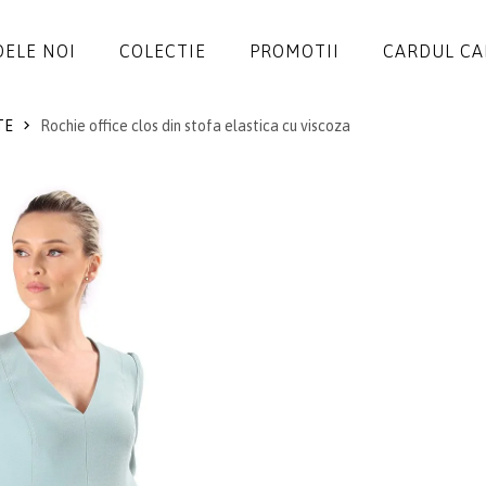
ELE NOI
COLECTIE
PROMOTII
CARDUL C
TE
Rochie office clos din stofa elastica cu viscoza
ROCHII
SALOPETE
SACOURI
JACHETE
FUSTE
PANTALONI
BLUZE
ACCESORII