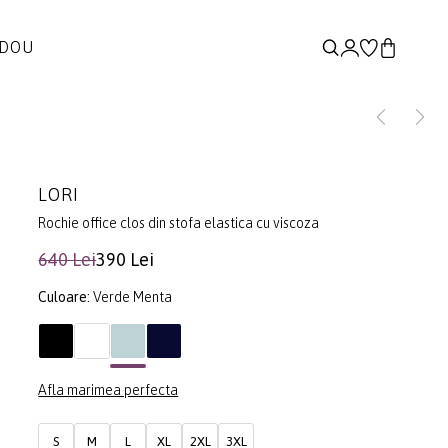
ADOU
LORI
Rochie office clos din stofa elastica cu viscoza
640 Lei
390 Lei
Culoare:
Verde Menta
Afla marimea perfecta
S
M
L
XL
2XL
3XL