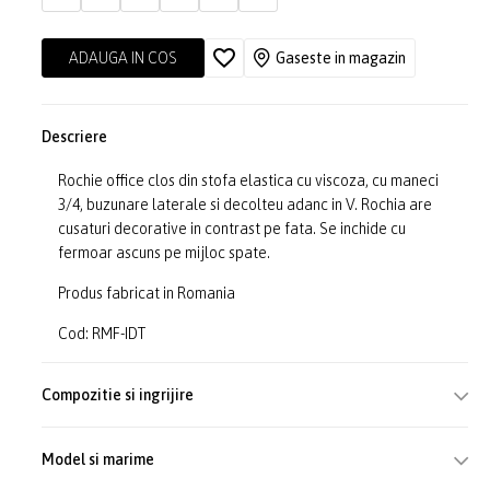
ADAUGA IN COS
Gaseste in magazin
Descriere
Rochie office clos din stofa elastica cu viscoza, cu maneci
3/4, buzunare laterale si decolteu adanc in V. Rochia are
cusaturi decorative in contrast pe fata. Se inchide cu
fermoar ascuns pe mijloc spate.
Produs fabricat in Romania
Cod: RMF-IDT
Compozitie si ingrijire
Model si marime