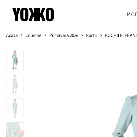
MOD
Acasa
Colectie
Primavara 2026
Rochii
ROCHII ELEGAN
ROCHII DE MATASE
LANA
ROCHII
LITTLE BLACK DRESS
SMART-CASUAL
SACOURI
ROCHII LUNGI
COCKTAIL
JACHETE
ROCHII DE DANTELA
STILUL NAVY
FUSTE
COSTUME DAMA
COLECTIA ALB-NEGRU
PANTALONI
IDEI DE CADOURI
BLUZE
ACCESORII