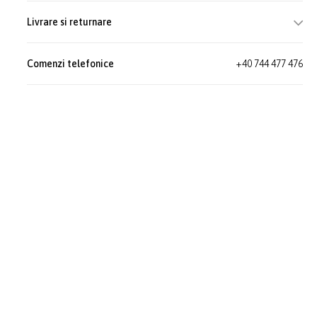
Livrare si returnare
Comenzi telefonice
+40 744 477 476