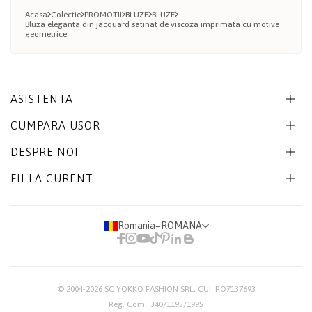
Acasa
Colectie
PROMOTII
BLUZE
BLUZE
Bluza eleganta din jacquard satinat de viscoza imprimata cu motive
geometrice
ASISTENTA
CUMPARA USOR
DESPRE NOI
FII LA CURENT
Romania
−
ROMANA
© 2004-2026
SC YOKKO FASHION SRL
, CUI: RO7137693
Reg. Com.: J40/1195/1995