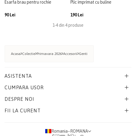
Esarfa brau pentru rochie
Plic imprimat cu buline
90 Lei
190 Lei
1-4 din 4 produse
Acasa
Colectie
Primavara 2026
Accesorii
Genti
ASISTENTA
CUMPARA USOR
DESPRE NOI
FII LA CURENT
Romania
−
ROMANA