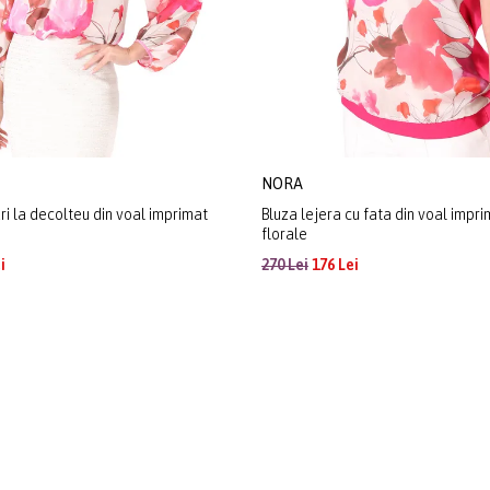
NORA
ri la decolteu din voal imprimat
Bluza lejera cu fata din voal impr
florale
i
270 Lei
176 Lei