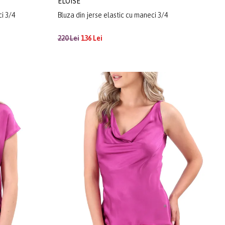
ELOISE
ci 3/4
Bluza din jerse elastic cu maneci 3/4
220 Lei
136 Lei