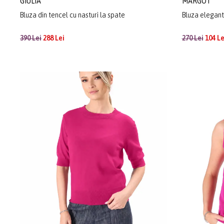
GIULIA
MARGOT
Bluza din tencel cu nasturi la spate
Bluza eleganta
390 Lei
288 Lei
270 Lei
104 Le