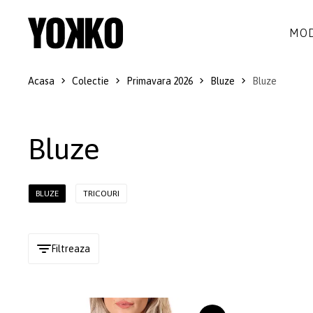
MOD
Acasa
Colectie
Primavara 2026
Bluze
Bluze
ROCHII DE MATASE
LANA
ROCHII
LITTLE BLACK DRESS
SMART-CASUAL
SACOURI
Bluze
ROCHII LUNGI
COCKTAIL
JACHETE
ROCHII DE DANTELA
STILUL NAVY
FUSTE
BLUZE
TRICOURI
COSTUME DAMA
COLECTIA ALB-NEGRU
PANTALONI
IDEI DE CADOURI
BLUZE
Filtreaza
ACCESORII