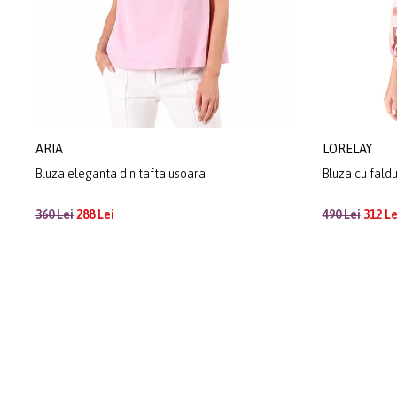
ARIA
LORELAY
Bluza eleganta din tafta usoara
Bluza cu faldu
360 Lei
288 Lei
490 Lei
312 Le