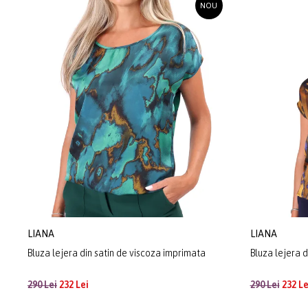
NOU
LIANA
LIANA
Bluza lejera din satin de viscoza imprimata
Bluza lejera d
290 Lei
232 Lei
290 Lei
232 Le