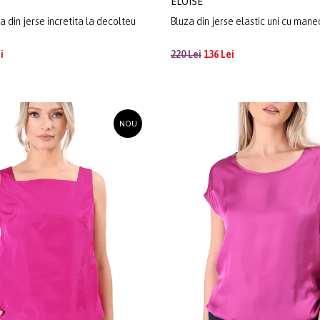
ELOISE
 din jerse incretita la decolteu
Bluza din jerse elastic uni cu mane
i
220 Lei
136 Lei
NOU