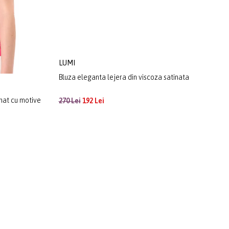
LUMI
imat cu motive
Bluza eleganta lejera din viscoza satinata
270 Lei
192 Lei