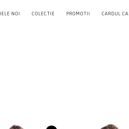
ELE NOI
COLECTIE
PROMOTII
CARDUL C
ROCHII
SALOPETE
SACOURI
JACHETE
FUSTE
PANTALONI
BLUZE
ACCESORII