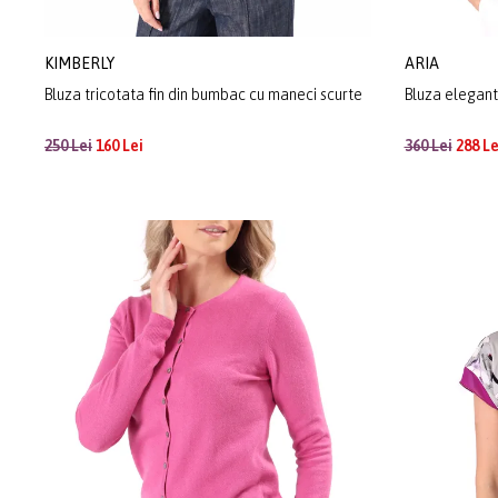
KIMBERLY
ARIA
Bluza tricotata fin din bumbac cu maneci scurte
Bluza elegant
250 Lei
160 Lei
360 Lei
288 Le