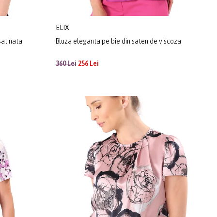
ELIX
satinata
Bluza eleganta pe bie din saten de viscoza
360 Lei
256 Lei