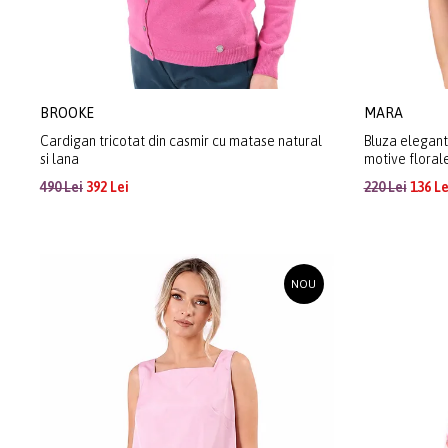
BROOKE
MARA
Cardigan tricotat din casmir cu matase natural
Bluza eleganta
si lana
motive floral
490 Lei
392 Lei
220 Lei
136 Le
NOU