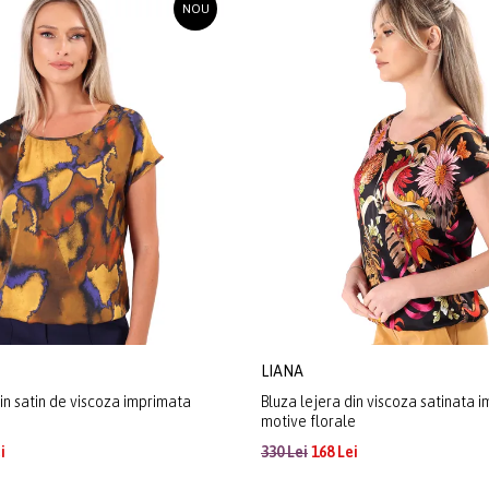
NOU
LIANA
in satin de viscoza imprimata
Bluza lejera din viscoza satinata 
motive florale
i
330 Lei
168 Lei