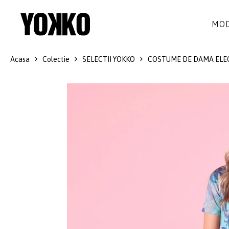
MOD
Acasa
Colectie
SELECTII YOKKO
COSTUME DE DAMA ELE
ROCHII DE MATASE
LANA
ROCHII
LITTLE BLACK DRESS
SMART-CASUAL
SACOURI
ROCHII LUNGI
COCKTAIL
JACHETE
ROCHII DE DANTELA
STILUL NAVY
FUSTE
COSTUME DAMA
COLECTIA ALB-NEGRU
PANTALONI
IDEI DE CADOURI
BLUZE
ACCESORII