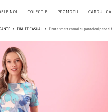
ELE NOI
COLECTIE
PROMOTII
CARDUL C
GANTE
TINUTE CASUAL
Tinuta smart casual cu pantaloni pana si 
ROCHII
SALOPETE
SACOURI
JACHETE
FUSTE
PANTALONI
BLUZE
ACCESORII