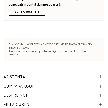
conectați în
contul dumneavoastră
.
Scrie o recenzie
Acasa
Colectie
SELECTII YOKKO
COSTUME DE DAMA ELEGANTE
TINUTE CASUAL
Tinuta smart casual cu pantaloni lejeri si hanorac din scuba cu
viscoza
ASISTENTA
CUMPARA USOR
DESPRE NOI
FII LA CURENT