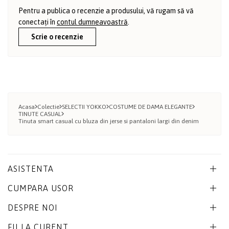
Pentru a publica o recenzie a produsului, vă rugam să vă
conectați în
contul dumneavoastră
.
Scrie o recenzie
Acasa
Colectie
SELECTII YOKKO
COSTUME DE DAMA ELEGANTE
TINUTE CASUAL
Tinuta smart casual cu bluza din jerse si pantaloni largi din denim
ASISTENTA
CUMPARA USOR
DESPRE NOI
FII LA CURENT