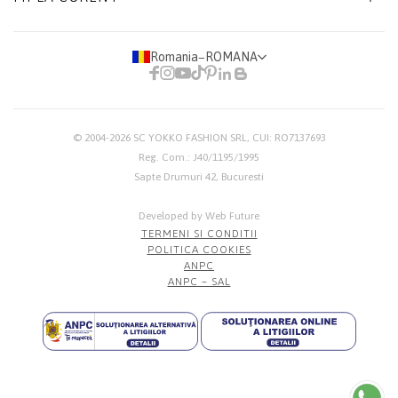
Romania
−
ROMANA
© 2004-2026
SC YOKKO FASHION SRL
, CUI: RO7137693
Reg. Com.: J40/1195/1995
Sapte Drumuri 42, Bucuresti
Developed by Web Future
TERMENI SI CONDITII
POLITICA COOKIES
ANPC
ANPC – SAL