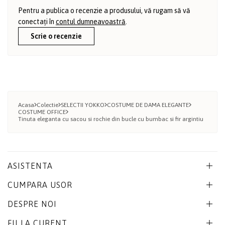
Pentru a publica o recenzie a produsului, vă rugam să vă
conectați în
contul dumneavoastră
.
Scrie o recenzie
Acasa
Colectie
SELECTII YOKKO
COSTUME DE DAMA ELEGANTE
COSTUME OFFICE
Tinuta eleganta cu sacou si rochie din bucle cu bumbac si fir argintiu
ASISTENTA
CUMPARA USOR
DESPRE NOI
FII LA CURENT