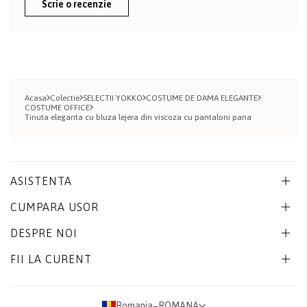
Scrie o recenzie
Acasa
Colectie
SELECTII YOKKO
COSTUME DE DAMA ELEGANTE
COSTUME OFFICE
Tinuta eleganta cu bluza lejera din viscoza cu pantaloni pana
ASISTENTA
CUMPARA USOR
DESPRE NOI
FII LA CURENT
Romania
−
ROMANA