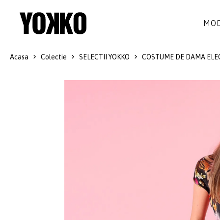
MOD
Acasa
Colectie
SELECTII YOKKO
COSTUME DE DAMA ELE
ROCHII DE MATASE
LANA
ROCHII
LITTLE BLACK DRESS
SMART-CASUAL
SACOURI
ROCHII LUNGI
COCKTAIL
JACHETE
ROCHII DE DANTELA
STILUL NAVY
FUSTE
COSTUME DAMA
COLECTIA ALB-NEGRU
PANTALONI
IDEI DE CADOURI
BLUZE
ACCESORII