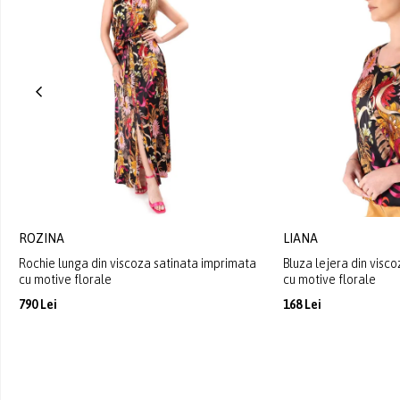
ROZINA
LIANA
Rochie lunga din viscoza satinata imprimata
Bluza lejera din visc
cu motive florale
cu motive florale
790 Lei
168 Lei