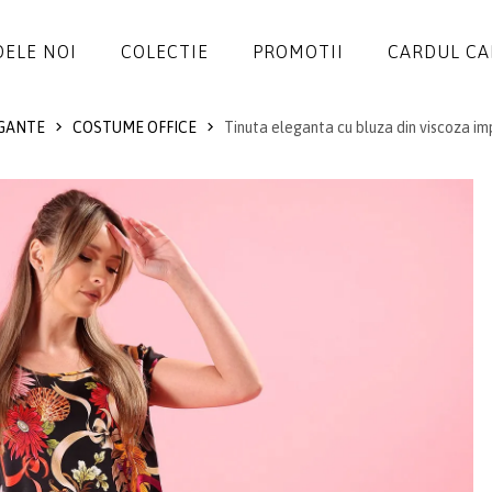
ELE NOI
COLECTIE
PROMOTII
CARDUL C
GANTE
COSTUME OFFICE
Tinuta eleganta cu bluza din viscoza im
ROCHII
SALOPETE
SACOURI
JACHETE
FUSTE
PANTALONI
BLUZE
ACCESORII