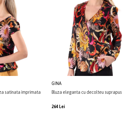
GINA
oza satinata imprimata
Bluza eleganta cu decolteu suprapus
264 Lei