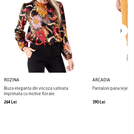
ROZINA
ARCADIA
Bluza eleganta din viscoza satinata
Pantaloni pana lejeri 
imprimata cu motive florale
264 Lei
390 Lei