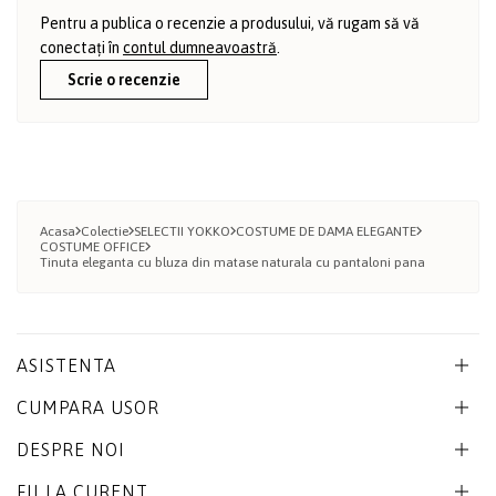
Pentru a publica o recenzie a produsului, vă rugam să vă
conectați în
contul dumneavoastră
.
Scrie o recenzie
Acasa
Colectie
SELECTII YOKKO
COSTUME DE DAMA ELEGANTE
COSTUME OFFICE
Tinuta eleganta cu bluza din matase naturala cu pantaloni pana
ASISTENTA
CUMPARA USOR
DESPRE NOI
FII LA CURENT