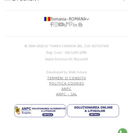
Romania
−
ROMANA
© 2004-2026
SC YOKKO FASHION SRL
, CUI: RO7137693
Reg. Com.: J40/1195/1995
Sapte Drumuri 42, Bucuresti
Developed by Web Future
TERMENI SI CONDITII
POLITICA COOKIES
ANPC
ANPC – SAL