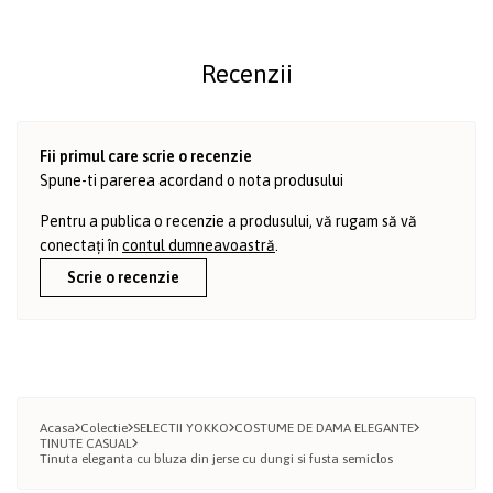
Recenzii
Fii primul care scrie o recenzie
Spune-ti parerea acordand o nota produsului
Pentru a publica o recenzie a produsului, vă rugam să vă
conectați în
contul dumneavoastră
.
Scrie o recenzie
Acasa
Colectie
SELECTII YOKKO
COSTUME DE DAMA ELEGANTE
TINUTE CASUAL
Tinuta eleganta cu bluza din jerse cu dungi si fusta semiclos