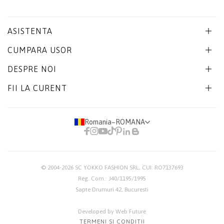
ASISTENTA
CUMPARA USOR
DESPRE NOI
FII LA CURENT
Romania
−
ROMANA
© 2004-2026
SC YOKKO FASHION SRL
, CUI: RO7137693
Reg. Com.: J40/1195/1995
Sapte Drumuri 42, Bucuresti
Developed by Web Future
TERMENI SI CONDITII