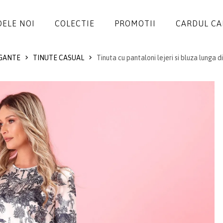
ELE NOI
COLECTIE
PROMOTII
CARDUL C
GANTE
TINUTE CASUAL
Tinuta cu pantaloni lejeri si bluza lunga d
ROCHII
SALOPETE
SACOURI
JACHETE
FUSTE
PANTALONI
BLUZE
ACCESORII