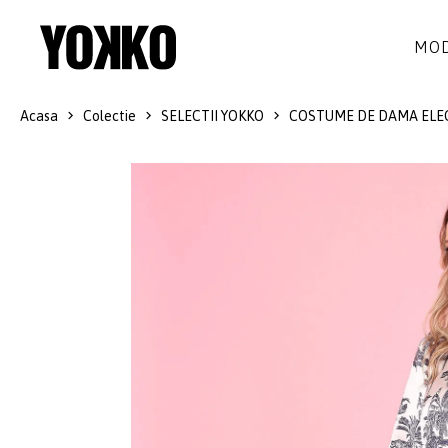
MOD
Acasa
Colectie
SELECTII YOKKO
COSTUME DE DAMA ELE
ROCHII DE MATASE
LANA
ROCHII
LITTLE BLACK DRESS
SMART-CASUAL
SACOURI
ROCHII LUNGI
COCKTAIL
JACHETE
ROCHII DE DANTELA
STILUL NAVY
FUSTE
COSTUME DAMA
COLECTIA ALB-NEGRU
PANTALONI
IDEI DE CADOURI
BLUZE
ACCESORII