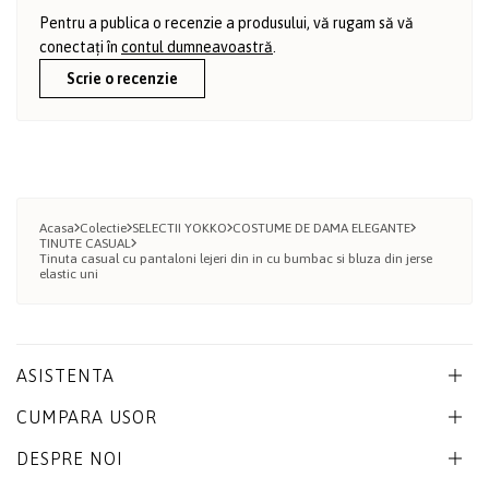
Pentru a publica o recenzie a produsului, vă rugam să vă
conectați în
contul dumneavoastră
.
Scrie o recenzie
Acasa
Colectie
SELECTII YOKKO
COSTUME DE DAMA ELEGANTE
TINUTE CASUAL
Tinuta casual cu pantaloni lejeri din in cu bumbac si bluza din jerse
elastic uni
ASISTENTA
CUMPARA USOR
DESPRE NOI