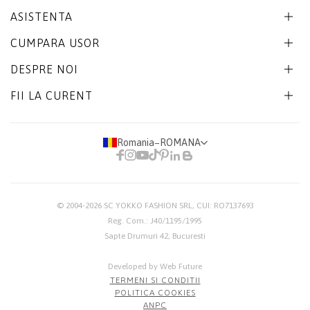
ASISTENTA
CUMPARA USOR
DESPRE NOI
FII LA CURENT
Romania
−
ROMANA
© 2004-2026
SC YOKKO FASHION SRL
, CUI: RO7137693
Reg. Com.: J40/1195/1995
Sapte Drumuri 42, Bucuresti
Developed by Web Future
TERMENI SI CONDITII
POLITICA COOKIES
ANPC