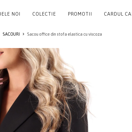
ELE NOI
COLECTIE
PROMOTII
CARDUL C
SACOURI
Sacou office din stofa elastica cu viscoza
ROCHII
SALOPETE
SACOURI
JACHETE
FUSTE
PANTALONI
BLUZE
ACCESORII