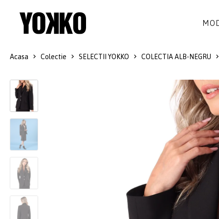
MOD
Acasa
Colectie
SELECTII YOKKO
COLECTIA ALB-NEGRU
ROCHII DE MATASE
LANA
ROCHII
LITTLE BLACK DRESS
SMART-CASUAL
SACOURI
ROCHII LUNGI
COCKTAIL
JACHETE
ROCHII DE DANTELA
STILUL NAVY
FUSTE
COSTUME DAMA
COLECTIA ALB-NEGRU
PANTALONI
IDEI DE CADOURI
BLUZE
ACCESORII