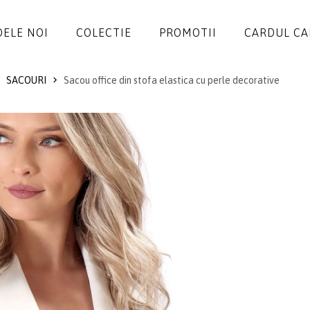
ELE NOI
COLECTIE
PROMOTII
CARDUL C
SACOURI
Sacou office din stofa elastica cu perle decorative
ROCHII
SALOPETE
SACOURI
JACHETE
FUSTE
PANTALONI
BLUZE
ACCESORII