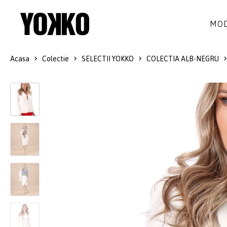
MOD
Acasa
Colectie
SELECTII YOKKO
COLECTIA ALB-NEGRU
ROCHII DE MATASE
LANA
ROCHII
LITTLE BLACK DRESS
SMART-CASUAL
SACOURI
ROCHII LUNGI
COCKTAIL
JACHETE
ROCHII DE DANTELA
STILUL NAVY
FUSTE
COSTUME DAMA
COLECTIA ALB-NEGRU
PANTALONI
IDEI DE CADOURI
BLUZE
ACCESORII