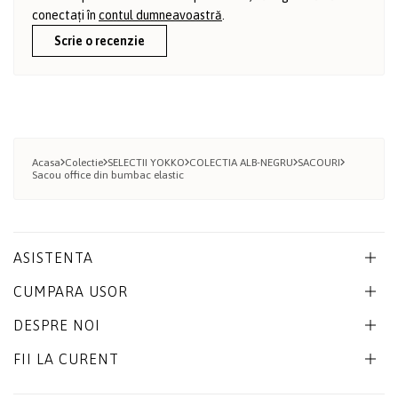
conectați în
contul dumneavoastră
.
Scrie o recenzie
Acasa
Colectie
SELECTII YOKKO
COLECTIA ALB-NEGRU
SACOURI
Sacou office din bumbac elastic
ASISTENTA
CUMPARA USOR
DESPRE NOI
FII LA CURENT