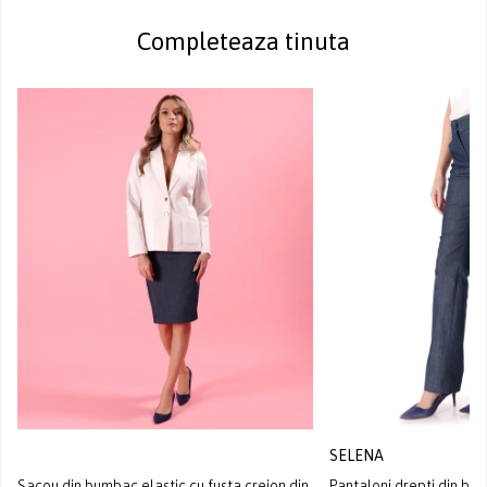
Completeaza tinuta
SELENA
Sacou din bumbac elastic cu fusta creion din
Pantaloni drepti din bu