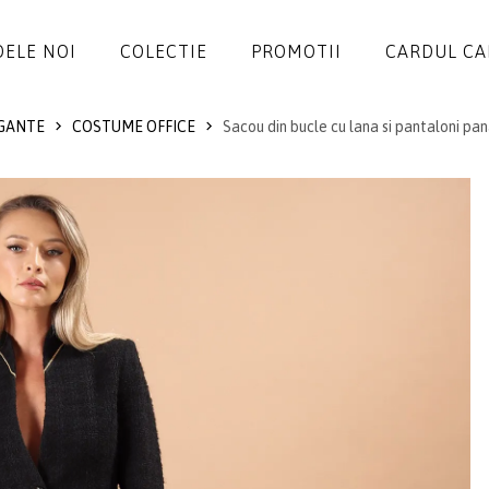
ELE NOI
COLECTIE
PROMOTII
CARDUL C
GANTE
COSTUME OFFICE
Sacou din bucle cu lana si pantaloni pa
ROCHII
SALOPETE
SACOURI
JACHETE
FUSTE
PANTALONI
BLUZE
ACCESORII