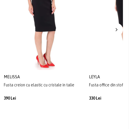
MELISSA
LEYLA
Fusta creion cu elastic cu cristale in talie
Fusta office din stofa e
390 Lei
330 Lei