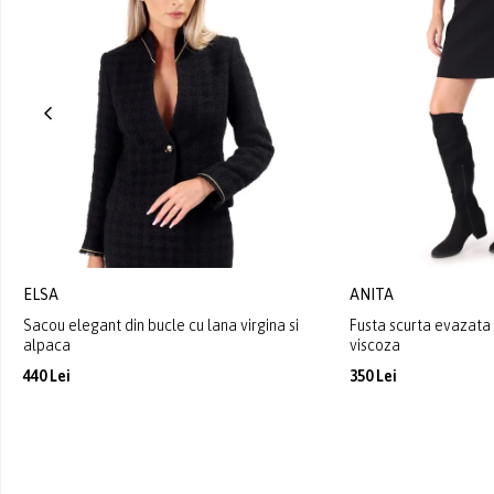
ELSA
ANITA
Sacou elegant din bucle cu lana virgina si
Fusta scurta evazata 
alpaca
viscoza
440 Lei
350 Lei