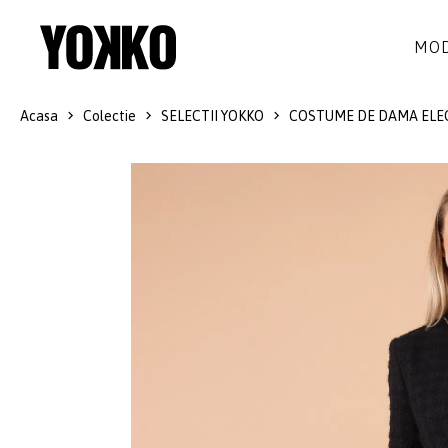
MOD
Acasa
Colectie
SELECTII YOKKO
COSTUME DE DAMA ELE
ROCHII DE MATASE
LANA
ROCHII
LITTLE BLACK DRESS
SMART-CASUAL
SACOURI
ROCHII LUNGI
COCKTAIL
JACHETE
ROCHII DE DANTELA
STILUL NAVY
FUSTE
COSTUME DAMA
COLECTIA ALB-NEGRU
PANTALONI
IDEI DE CADOURI
BLUZE
ACCESORII