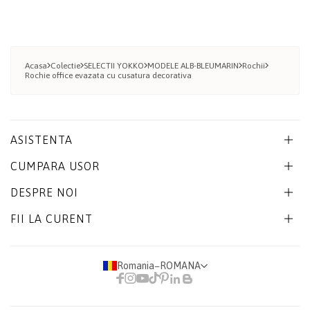
Acasa
Colectie
SELECTII YOKKO
MODELE ALB-BLEUMARIN
Rochii
Rochie office evazata cu cusatura decorativa
ASISTENTA
CUMPARA USOR
DESPRE NOI
FII LA CURENT
Romania
−
ROMANA