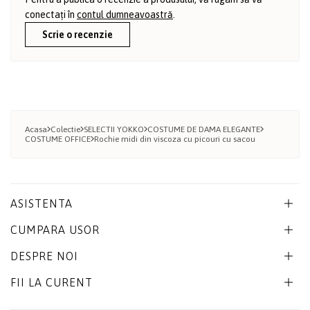
conectați în
contul dumneavoastră
.
Scrie o recenzie
Acasa
Colectie
SELECTII YOKKO
COSTUME DE DAMA ELEGANTE
COSTUME OFFICE
Rochie midi din viscoza cu picouri cu sacou
ASISTENTA
CUMPARA USOR
DESPRE NOI
FII LA CURENT