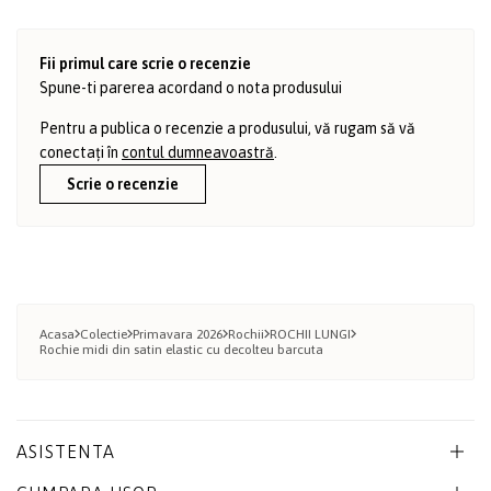
Fii primul care scrie o recenzie
Spune-ti parerea acordand o nota produsului
Pentru a publica o recenzie a produsului, vă rugam să vă
conectați în
contul dumneavoastră
.
Scrie o recenzie
Acasa
Colectie
Primavara 2026
Rochii
ROCHII LUNGI
Rochie midi din satin elastic cu decolteu barcuta
ASISTENTA