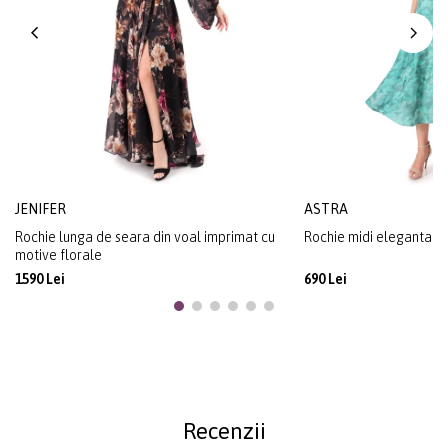
JENIFER
ASTRA
Rochie lunga de seara din voal imprimat cu
Rochie midi eleganta di
motive florale
1590 Lei
690 Lei
Recenzii