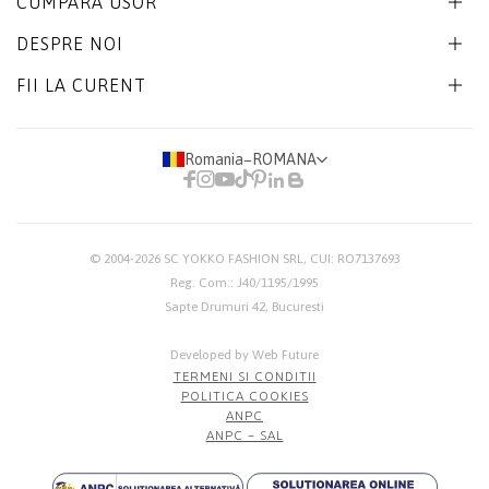
CUMPARA USOR
DESPRE NOI
FII LA CURENT
Romania
−
ROMANA
© 2004-2026
SC YOKKO FASHION SRL
, CUI: RO7137693
Reg. Com.: J40/1195/1995
Sapte Drumuri 42, Bucuresti
Developed by Web Future
TERMENI SI CONDITII
POLITICA COOKIES
ANPC
ANPC – SAL