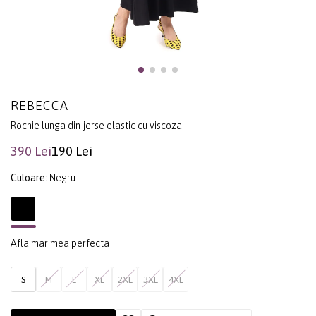
REBECCA
Rochie lunga din jerse elastic cu viscoza
390 Lei
190 Lei
Culoare:
Negru
Afla marimea perfecta
S
M
L
XL
2XL
3XL
4XL