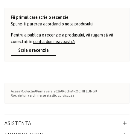
Fii primul care scrie o recenzie
Spune-ti parerea acordand o nota produsului
Pentru a publica o recenzie a produsului, vă rugam să vă
conectați în
contul dumneavoastră
.
Scrie o recenzie
Acasa
Colectie
Primavara 2026
Rochii
ROCHII LUNGI
Rochie lunga din jerse elastic cu viscoza
ASISTENTA