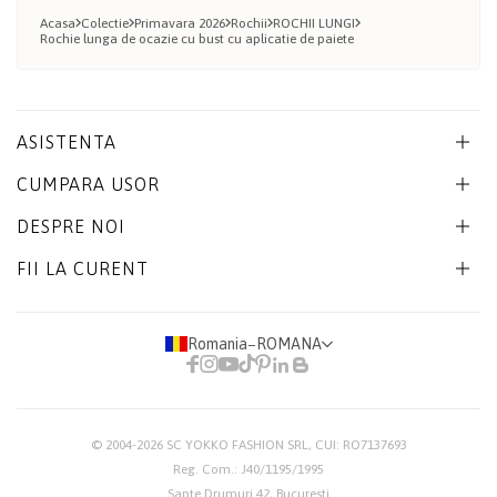
Acasa
Colectie
Primavara 2026
Rochii
ROCHII LUNGI
Rochie lunga de ocazie cu bust cu aplicatie de paiete
ASISTENTA
CUMPARA USOR
DESPRE NOI
FII LA CURENT
Romania
−
ROMANA
© 2004-2026
SC YOKKO FASHION SRL
, CUI: RO7137693
Reg. Com.: J40/1195/1995
Sapte Drumuri 42, Bucuresti