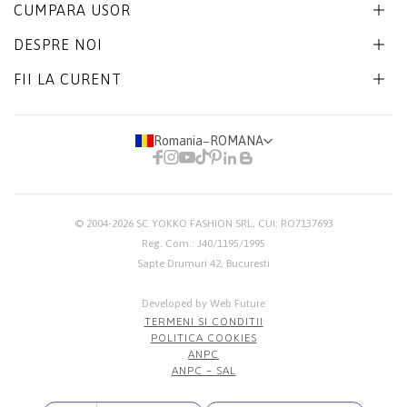
CUMPARA USOR
DESPRE NOI
FII LA CURENT
Romania
−
ROMANA
© 2004-2026
SC YOKKO FASHION SRL
, CUI: RO7137693
Reg. Com.: J40/1195/1995
Sapte Drumuri 42, Bucuresti
Developed by Web Future
TERMENI SI CONDITII
POLITICA COOKIES
ANPC
ANPC – SAL