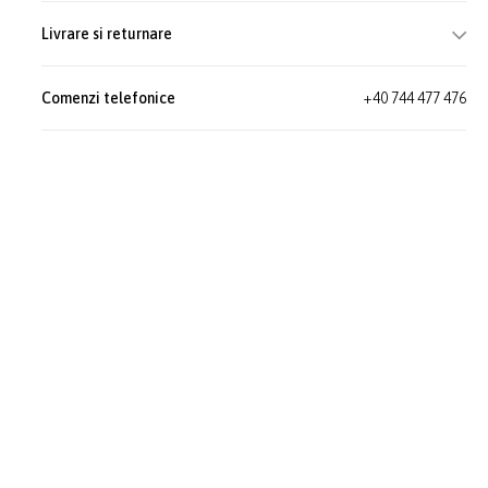
Livrare si returnare
Comenzi telefonice
+40 744 477 476