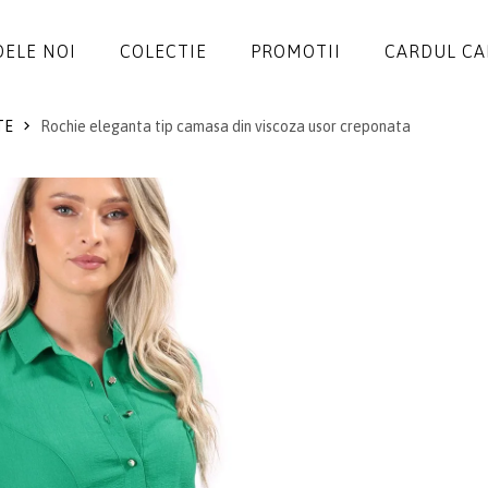
ELE NOI
COLECTIE
PROMOTII
CARDUL C
TE
Rochie eleganta tip camasa din viscoza usor creponata
ROCHII
SALOPETE
SACOURI
JACHETE
FUSTE
PANTALONI
BLUZE
ACCESORII