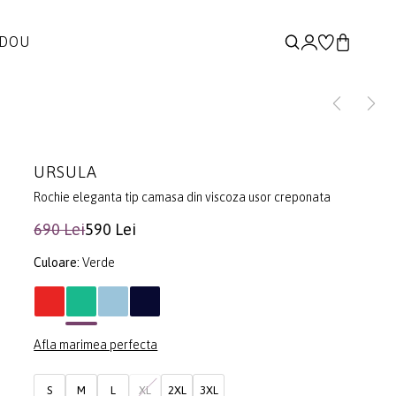
ADOU
URSULA
Rochie eleganta tip camasa din viscoza usor creponata
690 Lei
590 Lei
Culoare:
Verde
Afla marimea perfecta
S
M
L
XL
2XL
3XL