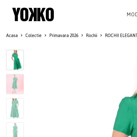
MOD
Acasa
Colectie
Primavara 2026
Rochii
ROCHII ELEGAN
ROCHII DE MATASE
LANA
ROCHII
LITTLE BLACK DRESS
SMART-CASUAL
SACOURI
ROCHII LUNGI
COCKTAIL
JACHETE
ROCHII DE DANTELA
STILUL NAVY
FUSTE
COSTUME DAMA
COLECTIA ALB-NEGRU
PANTALONI
IDEI DE CADOURI
BLUZE
ACCESORII