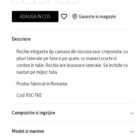
ADAUGA IN COS
Gaseste in magazin
Descriere
Rochie eleganta tip camasa din viscoza usor creponata, cu
pliuri laterale pe fata si pe spate, cu maneci scurte si
cordon in talie. Rochia are buzunare laterale. Se inchide cu
nasturi pe mijloc fata.
Produs fabricat in Romania
Cod: R5C-TKE
Compozitie si ingrijire
Model si marime