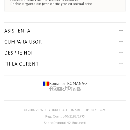
Rochie eleganta din jerse elastic gros cu animal print
ASISTENTA
CUMPARA USOR
DESPRE NOI
FII LA CURENT
Romania
−
ROMANA
© 2004-2026
SC YOKKO FASHION SRL
, CUI: RO7137693
Reg. Com.: J40/1195/1995
Sapte Drumuri 42, Bucuresti