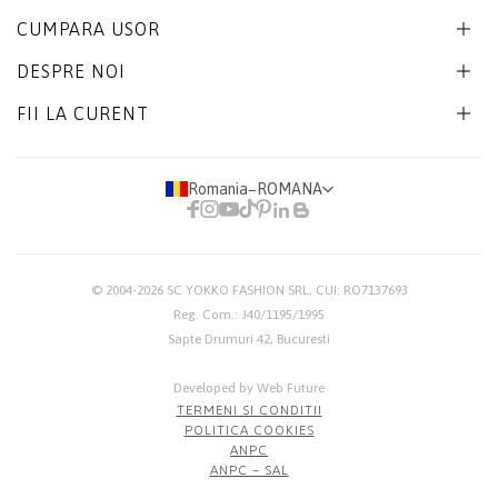
CUMPARA USOR
DESPRE NOI
FII LA CURENT
Romania
−
ROMANA
© 2004-2026
SC YOKKO FASHION SRL
, CUI: RO7137693
Reg. Com.: J40/1195/1995
Sapte Drumuri 42, Bucuresti
Developed by Web Future
TERMENI SI CONDITII
POLITICA COOKIES
ANPC
ANPC – SAL