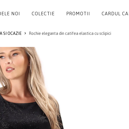
ELE NOI
COLECTIE
PROMOTII
CARDUL C
A SI OCAZIE
Rochie eleganta din catifea elastica cu sclipici
ROCHII
SALOPETE
SACOURI
JACHETE
FUSTE
PANTALONI
BLUZE
ACCESORII