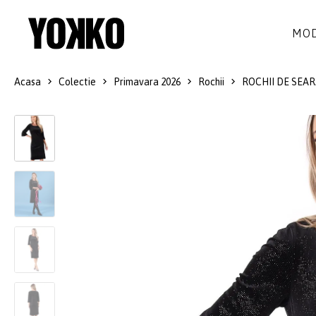
MOD
Acasa
Colectie
Primavara 2026
Rochii
ROCHII DE SEAR
ROCHII DE MATASE
LANA
ROCHII
LITTLE BLACK DRESS
SMART-CASUAL
SACOURI
ROCHII LUNGI
COCKTAIL
JACHETE
ROCHII DE DANTELA
STILUL NAVY
FUSTE
COSTUME DAMA
COLECTIA ALB-NEGRU
PANTALONI
IDEI DE CADOURI
BLUZE
ACCESORII