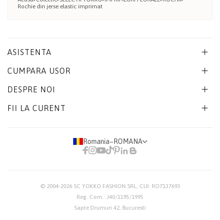
Rochie din jerse elastic imprimat
ASISTENTA
CUMPARA USOR
DESPRE NOI
FII LA CURENT
Romania
−
ROMANA
© 2004-2026
SC YOKKO FASHION SRL
, CUI: RO7137693
Reg. Com.: J40/1195/1995
Sapte Drumuri 42, Bucuresti