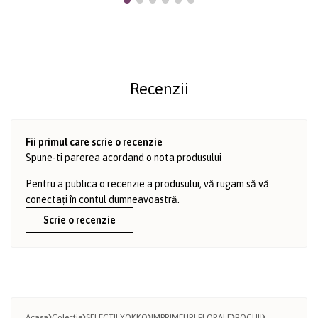
Recenzii
Fii primul care scrie o recenzie
Spune-ti parerea acordand o nota produsului
Pentru a publica o recenzie a produsului, vă rugam să vă
conectați în
contul dumneavoastră
.
Scrie o recenzie
Acasa
Colectie
SELECTII YOKKO
IMPRIMEURI FLORALE
ROCHII