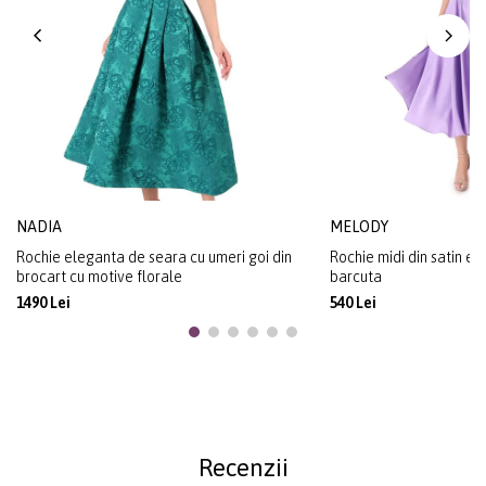
NADIA
MELODY
Rochie eleganta de seara cu umeri goi din
Rochie midi din satin el
brocart cu motive florale
barcuta
1490 Lei
540 Lei
Recenzii