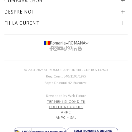
CUMPARA USOR
DESPRE NOI
FII LA CURENT
Romania
−
ROMANA
© 2004-2026
SC YOKKO FASHION SRL
, CUI: RO7137693
Reg. Com.: J40/1195/1995
Sapte Drumuri 42, Bucuresti
Developed by Web Future
TERMENI SI CONDITII
POLITICA COOKIES
ANPC
ANPC – SAL