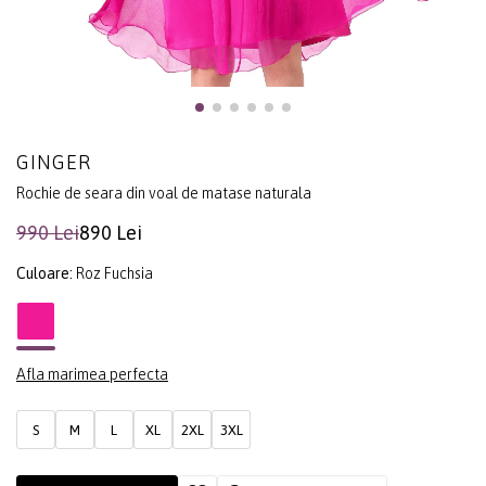
GINGER
Rochie de seara din voal de matase naturala
990 Lei
890 Lei
Culoare:
Roz Fuchsia
Afla marimea perfecta
S
M
L
XL
2XL
3XL