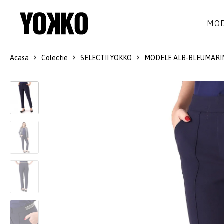
MOD
Acasa
Colectie
SELECTII YOKKO
MODELE ALB-BLEUMARI
ROCHII DE MATASE
LANA
ROCHII
LITTLE BLACK DRESS
SMART-CASUAL
SACOURI
ROCHII LUNGI
COCKTAIL
JACHETE
ROCHII DE DANTELA
STILUL NAVY
FUSTE
COSTUME DAMA
COLECTIA ALB-NEGRU
PANTALONI
IDEI DE CADOURI
BLUZE
ACCESORII