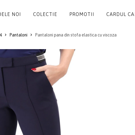
ELE NOI
COLECTIE
PROMOTII
CARDUL C
N
Pantaloni
Pantaloni pana din stofa elastica cu viscoza
ROCHII
SALOPETE
SACOURI
JACHETE
FUSTE
PANTALONI
BLUZE
ACCESORII