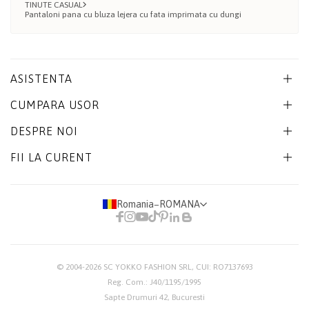
TINUTE CASUAL
Pantaloni pana cu bluza lejera cu fata imprimata cu dungi
ASISTENTA
CUMPARA USOR
DESPRE NOI
FII LA CURENT
Romania
−
ROMANA
© 2004-2026
SC YOKKO FASHION SRL
, CUI: RO7137693
Reg. Com.: J40/1195/1995
Sapte Drumuri 42, Bucuresti