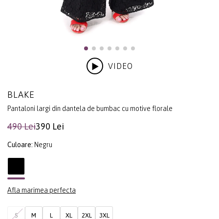
VIDEO
BLAKE
Pantaloni largi din dantela de bumbac cu motive florale
490 Lei
390 Lei
Culoare:
Negru
Afla marimea perfecta
S
M
L
XL
2XL
3XL