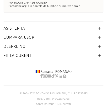
PANTALONI DAMA DE OCAZIE
Pantaloni largi din dantela de bumbac cu motive florale
ASISTENTA
CUMPARA USOR
DESPRE NOI
FII LA CURENT
Romania
−
ROMANA
© 2004-2026
SC YOKKO FASHION SRL
, CUI: RO7137693
Reg. Com.: J40/1195/1995
Sapte Drumuri 42, Bucuresti