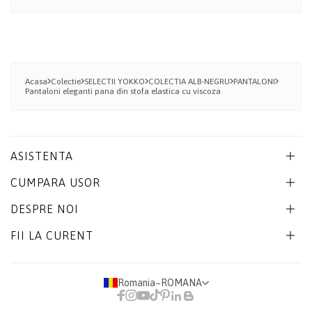
Acasa
Colectie
SELECTII YOKKO
COLECTIA ALB-NEGRU
PANTALONI
Pantaloni eleganti pana din stofa elastica cu viscoza
ASISTENTA
CUMPARA USOR
DESPRE NOI
FII LA CURENT
Romania
−
ROMANA