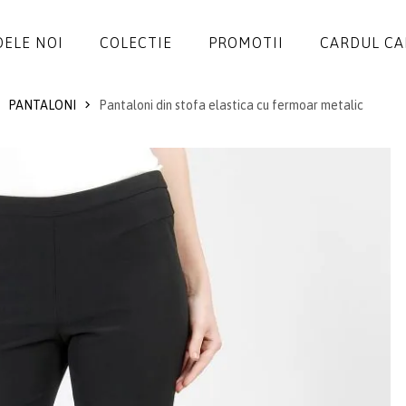
ELE NOI
COLECTIE
PROMOTII
CARDUL C
PANTALONI
Pantaloni din stofa elastica cu fermoar metalic
ROCHII
SALOPETE
SACOURI
JACHETE
FUSTE
PANTALONI
BLUZE
ACCESORII