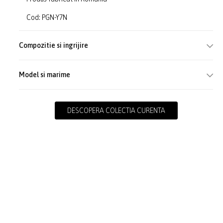
Cod: PGN-Y7N
Compozitie si ingrijire
Model si marime
DESCOPERA COLECTIA CURENTA