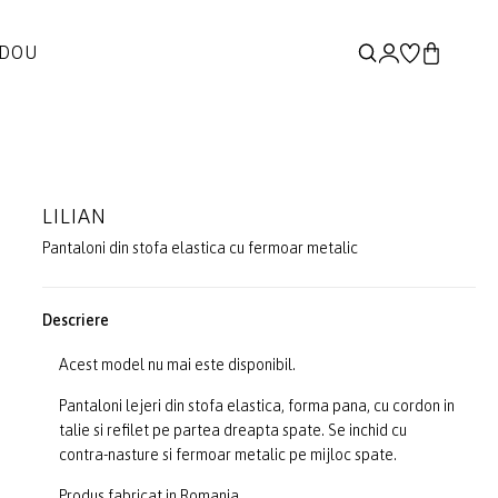
ADOU
LILIAN
Pantaloni din stofa elastica cu fermoar metalic
Descriere
Acest model nu mai este disponibil.
Pantaloni lejeri din stofa elastica, forma pana, cu cordon in
talie si refilet pe partea dreapta spate. Se inchid cu
contra-nasture si fermoar metalic pe mijloc spate.
Produs fabricat in Romania