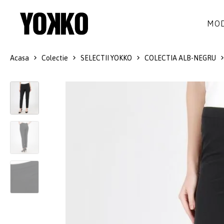
MOD
Acasa
Colectie
SELECTII YOKKO
COLECTIA ALB-NEGRU
ROCHII DE MATASE
LANA
ROCHII
LITTLE BLACK DRESS
SMART-CASUAL
SACOURI
ROCHII LUNGI
COCKTAIL
JACHETE
ROCHII DE DANTELA
STILUL NAVY
FUSTE
COSTUME DAMA
COLECTIA ALB-NEGRU
PANTALONI
IDEI DE CADOURI
BLUZE
ACCESORII