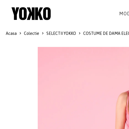
MOD
Acasa
Colectie
SELECTII YOKKO
COSTUME DE DAMA ELE
ROCHII DE MATASE
LANA
ROCHII
LITTLE BLACK DRESS
SMART-CASUAL
SACOURI
ROCHII LUNGI
COCKTAIL
JACHETE
ROCHII DE DANTELA
STILUL NAVY
FUSTE
COSTUME DAMA
COLECTIA ALB-NEGRU
PANTALONI
IDEI DE CADOURI
BLUZE
ACCESORII