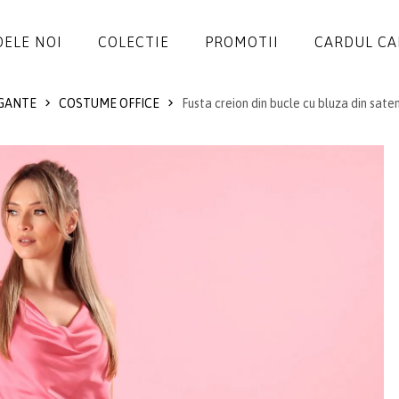
ELE NOI
COLECTIE
PROMOTII
CARDUL C
GANTE
COSTUME OFFICE
Fusta creion din bucle cu bluza din sate
ROCHII
SALOPETE
SACOURI
JACHETE
FUSTE
PANTALONI
BLUZE
ACCESORII