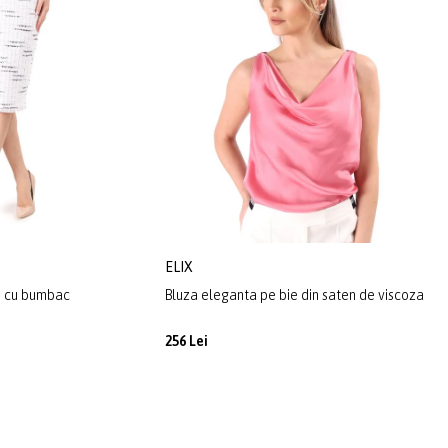
ELIX
le cu bumbac
Bluza eleganta pe bie din saten de viscoza
256 Lei