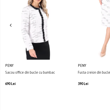
PENY
PENY
Sacou office din bucle cu bumbac
Fusta creion din buc
690 Lei
390 Lei