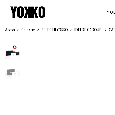
MOD
Acasa
Colectie
SELECTII YOKKO
IDEI DE CADOURI
CA
ROCHII DE MATASE
LANA
ROCHII
LITTLE BLACK DRESS
SMART-CASUAL
SACOURI
ROCHII LUNGI
COCKTAIL
JACHETE
ROCHII DE DANTELA
STILUL NAVY
FUSTE
COSTUME DAMA
COLECTIA ALB-NEGRU
PANTALONI
IDEI DE CADOURI
BLUZE
ACCESORII