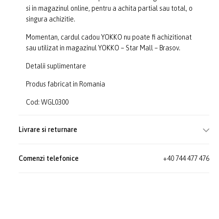
si in magazinul online, pentru a achita partial sau total, o
singura achizitie.
Momentan, cardul cadou YOKKO nu poate fi achizitionat
sau utilizat in magazinul YOKKO – Star Mall – Brasov.
Detalii suplimentare
Produs fabricat in Romania
Cod: WGL0300
Livrare si returnare
Comenzi telefonice
+40 744 477 476