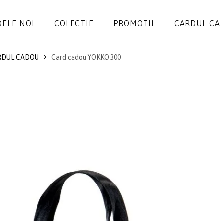
ELE NOI
COLECTIE
PROMOTII
CARDUL C
RDUL CADOU
Card cadou YOKKO 300
ROCHII
SALOPETE
SACOURI
JACHETE
FUSTE
PANTALONI
BLUZE
ACCESORII