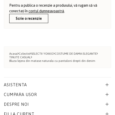
Pentru a publica o recenzie a produsului, vă rugam să vă
conectați în
contul dumneavoastră
.
Scrie o recenzie
Acasa
Colectie
SELECTII YOKKO
COSTUME DE DAMA ELEGANTE
TINUTE CASUAL
Bluza lejera din matase naturala cu pantaloni drepti din denim
ASISTENTA
CUMPARA USOR
DESPRE NOI
FII LA CURENT