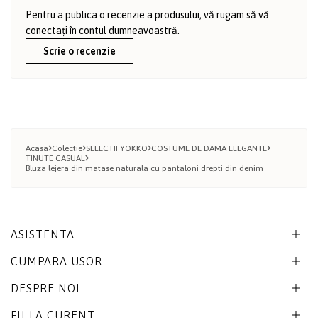
Pentru a publica o recenzie a produsului, vă rugam să vă
conectați în
contul dumneavoastră
.
Scrie o recenzie
Acasa
Colectie
SELECTII YOKKO
COSTUME DE DAMA ELEGANTE
TINUTE CASUAL
Bluza lejera din matase naturala cu pantaloni drepti din denim
ASISTENTA
CUMPARA USOR
DESPRE NOI
FII LA CURENT