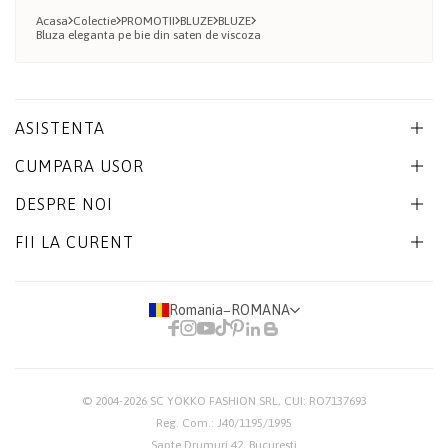
Acasa
Colectie
PROMOTII
BLUZE
BLUZE
Bluza eleganta pe bie din saten de viscoza
ASISTENTA
CUMPARA USOR
DESPRE NOI
FII LA CURENT
Romania
−
ROMANA
© 2004-2026
SC YOKKO FASHION SRL
, CUI: RO7137693
Reg. Com.: J40/1195/1995
Sapte Drumuri 42, Bucuresti