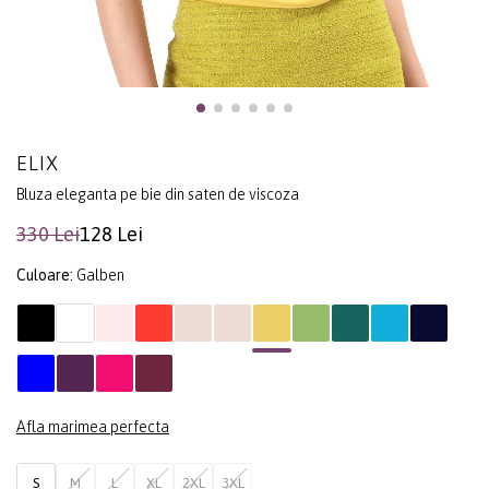
ELIX
Bluza eleganta pe bie din saten de viscoza
330 Lei
128 Lei
Culoare:
Galben
Afla marimea perfecta
S
M
L
XL
2XL
3XL